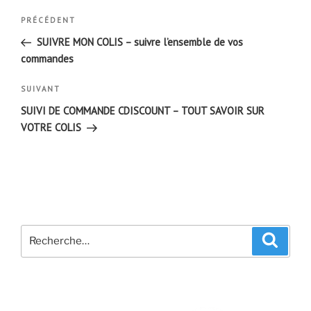
Navigation
Article
PRÉCÉDENT
de
précédent
SUIVRE MON COLIS – suivre l’ensemble de vos
l’article
commandes
Article
SUIVANT
suivant
SUIVI DE COMMANDE CDISCOUNT – TOUT SAVOIR SUR
VOTRE COLIS
Recherche
Recher
pour
: