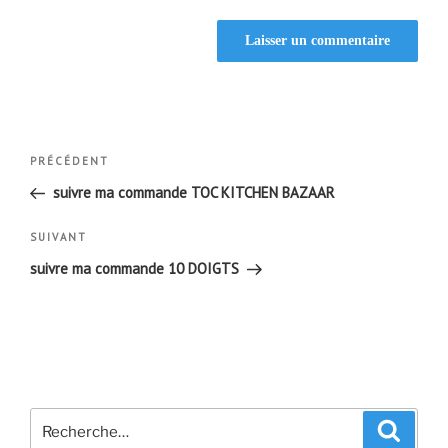
Navigation
Article
PRÉCÉDENT
de
précédent
suivre ma commande TOC KITCHEN BAZAAR
l’article
Article
SUIVANT
suivant
suivre ma commande 10 DOIGTS
Recherche
Recher
pour