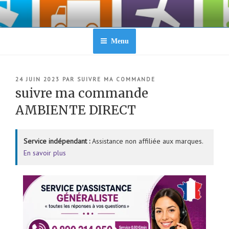
Aller
au
contenu
principal
Menu
PUBLIÉ
24 JUIN 2023
PAR
SUIVRE MA COMMANDE
LE
suivre ma commande
AMBIENTE DIRECT
Service indépendant :
Assistance non affiliée aux marques.
En savoir plus