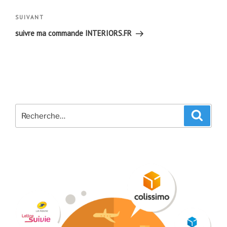
l’article
Article
SUIVANT
suivant
suivre ma commande INTERIORS.FR
Recherche
Recher
pour
: