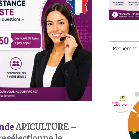
Recherche
pour
:
nde
APICULTURE –
re
sélectionne le