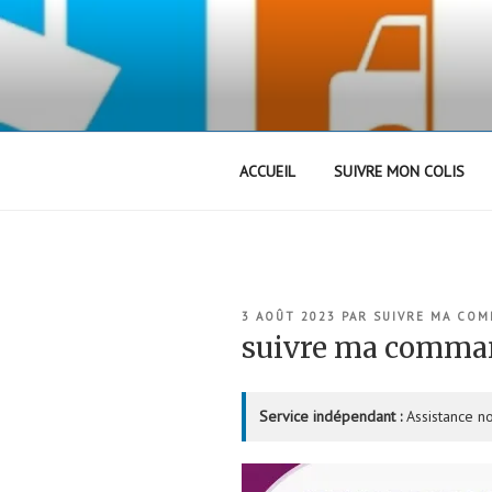
Aller
au
contenu
principal
ACCUEIL
SUIVRE MON COLIS
PUBLIÉ
3 AOÛT 2023
PAR
SUIVRE MA CO
LE
suivre ma comm
Service indépendant :
Assistance no