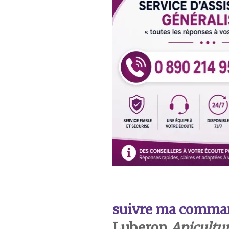
suivre ma comma
Luberon
Apicultu