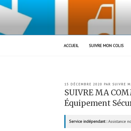
Aller
au
contenu
principal
ACCUEIL
SUIVRE MON COLIS
PUBLIÉ
15 DÉCEMBRE 2020
PAR
SUIVRE 
LE
SUIVRE MA COM
Équipement Sécur
Service indépendant :
Assistance no