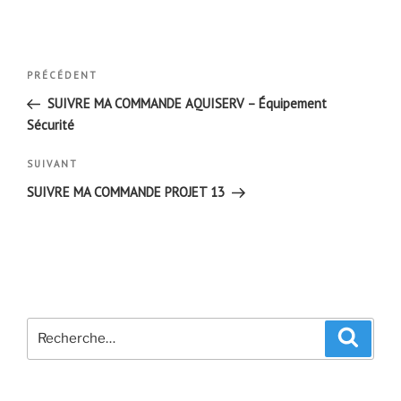
Navigation
Article
PRÉCÉDENT
de
précédent
SUIVRE MA COMMANDE AQUISERV – Équipement
l’article
Sécurité
Article
SUIVANT
suivant
SUIVRE MA COMMANDE PROJET 13
Recherche
Recher
pour
: