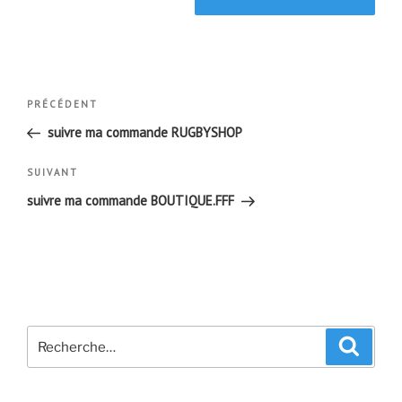
Navigation
Article
PRÉCÉDENT
de
précédent
suivre ma commande RUGBYSHOP
l’article
Article
SUIVANT
suivant
suivre ma commande BOUTIQUE.FFF
Recherche
Recher
pour
: