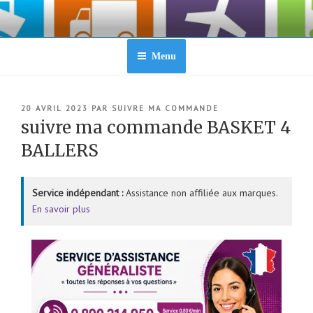
Aller
au
contenu
principal
Menu
PUBLIÉ
20 AVRIL 2023
PAR
SUIVRE MA COMMANDE
LE
suivre ma commande BASKET 4
BALLERS
Service indépendant :
Assistance non affiliée aux marques.
En savoir plus