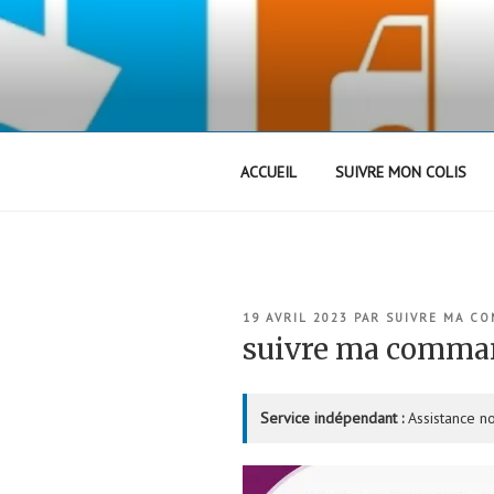
Aller
au
contenu
principal
ACCUEIL
SUIVRE MON COLIS
PUBLIÉ
19 AVRIL 2023
PAR
SUIVRE MA C
LE
suivre ma comm
Service indépendant :
Assistance no