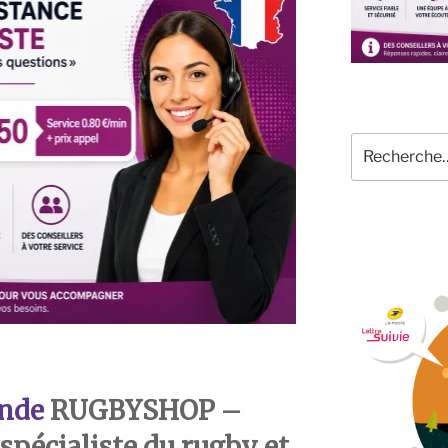
Recherche
pour
:
nde
RUGBYSHOP –
spécialiste du rugby et