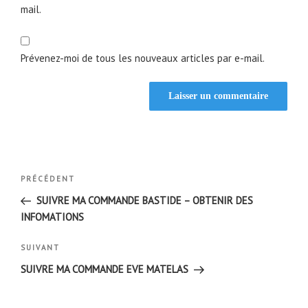
mail.
Prévenez-moi de tous les nouveaux articles par e-mail.
Navigation
Article
PRÉCÉDENT
de
précédent
SUIVRE MA COMMANDE BASTIDE – OBTENIR DES
l’article
INFOMATIONS
Article
SUIVANT
suivant
SUIVRE MA COMMANDE EVE MATELAS