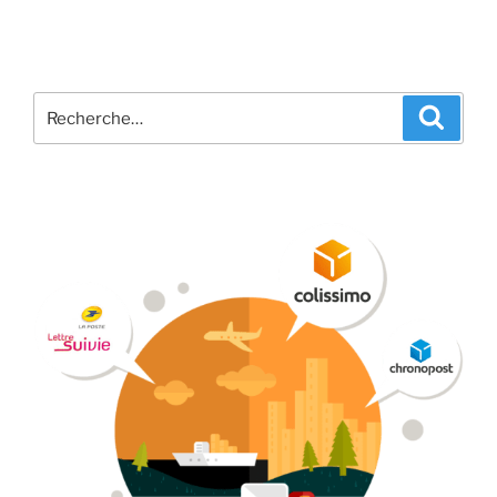
Recherche
Recher
pour
: