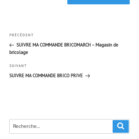
Navigation
Article
PRÉCÉDENT
de
précédent
SUIVRE MA COMMANDE BRICOMARCH – Magasin de
l’article
bricolage
Article
SUIVANT
suivant
SUIVRE MA COMMANDE BRICO PRIVE
Recherche
Recher
pour
: