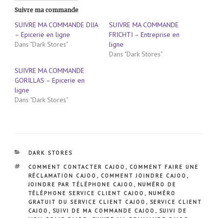
Suivre ma commande
SUIVRE MA COMMANDE DIJA
SUIVRE MA COMMANDE
– Epicerie en ligne
FRICHTI – Entreprise en
Dans "Dark Stores"
ligne
Dans "Dark Stores"
SUIVRE MA COMMANDE
GORILLAS – Epicerie en
ligne
Dans "Dark Stores"
CATÉGORIES
DARK STORES
ÉTIQUETTES
COMMENT CONTACTER CAJOO
,
COMMENT FAIRE UNE
RÉCLAMATION CAJOO
,
COMMENT JOINDRE CAJOO
,
JOINDRE PAR TÉLÉPHONE CAJOO
,
NUMÉRO DE
TÉLÉPHONE SERVICE CLIENT CAJOO
,
NUMÉRO
GRATUIT DU SERVICE CLIENT CAJOO
,
SERVICE CLIENT
CAJOO
,
SUIVI DE MA COMMANDE CAJOO
,
SUIVI DE