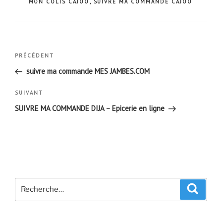
MON COLIS CAJOO
,
SUIVRE MA COMMANDE CAJOO
Navigation
Article
PRÉCÉDENT
de
précédent
suivre ma commande MES JAMBES.COM
l’article
Article
SUIVANT
suivant
SUIVRE MA COMMANDE DIJA – Epicerie en ligne
Recherche
Recher
pour
: