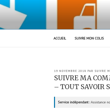
Aller
au
contenu
principal
ACCUEIL
SUIVRE MON COLIS
PUBLIÉ
19 NOVEMBRE 2018
PAR
SUIVRE 
LE
SUIVRE MA CO
– TOUT SAVOIR 
Service indépendant :
Assistance no