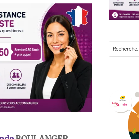
Recherche
pour
:
nde
BOULANGER –