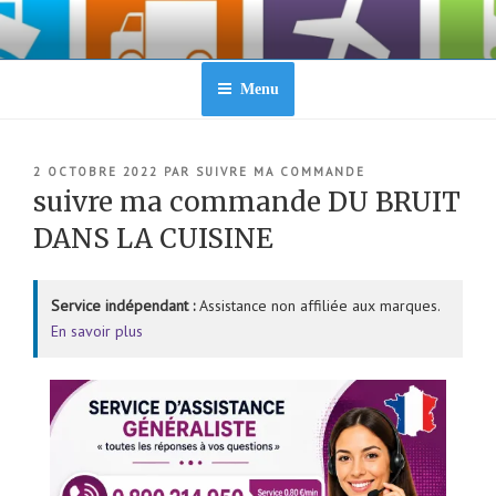
Aller
au
contenu
principal
Menu
PUBLIÉ
2 OCTOBRE 2022
PAR
SUIVRE MA COMMANDE
LE
suivre ma commande DU BRUIT
DANS LA CUISINE
Service indépendant :
Assistance non affiliée aux marques.
En savoir plus