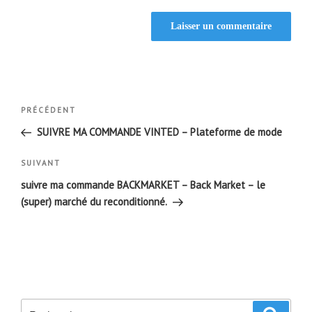
Navigation
Article
PRÉCÉDENT
de
précédent
SUIVRE MA COMMANDE VINTED – Plateforme de mode
l’article
Article
SUIVANT
suivant
suivre ma commande BACKMARKET – Back Market – le
(super) marché du reconditionné.
Recherche
Recher