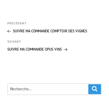
Navigation
Article
PRÉCÉDENT
de
précédent
SUIVRE MA COMMANDE COMPTOIR DES VIGNES
l’article
Article
SUIVANT
suivant
SUIVRE MA COMMANDE OPUS VINS
Recherche
Recher
pour
: