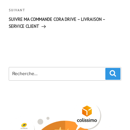
l’article
Article
SUIVANT
suivant
SUIVRE MA COMMANDE CORA DRIVE – LIVRAISON –
SERVICE CLIENT
Recherche
Recher
pour
: