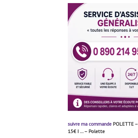
suivre
ma commande
POLETTE – Lu
15€ I … – Polette