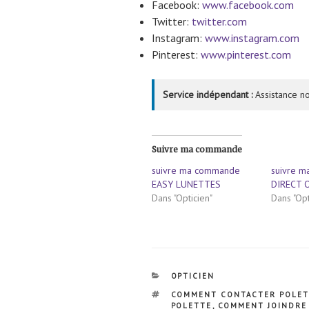
Facebook:
www.facebook.com
Twitter:
twitter.com
Instagram:
www.instagram.com
Pinterest:
www.pinterest.com
Service indépendant :
Assistance no
Suivre ma commande
suivre ma commande
suivre 
EASY LUNETTES
DIRECT 
Dans "Opticien"
Dans "Opt
CATÉGORIES
OPTICIEN
ÉTIQUETTES
COMMENT CONTACTER POLE
POLETTE
,
COMMENT JOINDRE