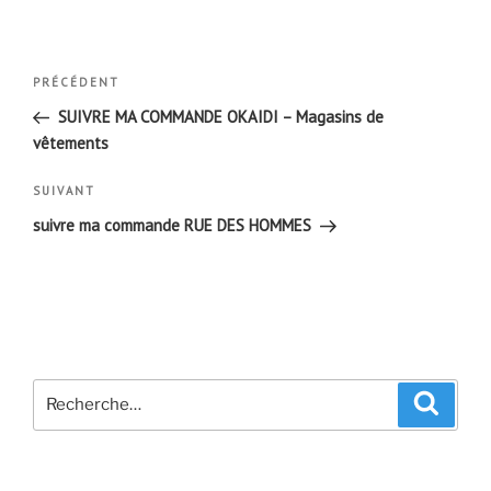
Navigation
Article
PRÉCÉDENT
de
précédent
SUIVRE MA COMMANDE OKAIDI – Magasins de
l’article
vêtements
Article
SUIVANT
suivant
suivre ma commande RUE DES HOMMES
Recherche
Recher
pour
: