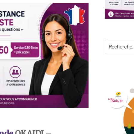
Recherche
pour
:
nde
OKAIDI
–