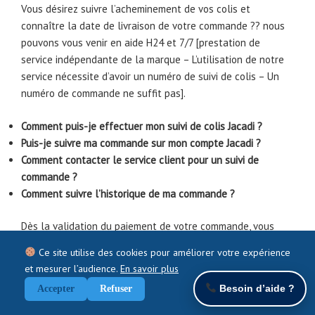
Vous désirez suivre l’acheminement de vos colis et
connaître la date de livraison de votre commande ?? nous
pouvons vous venir en aide H24 et 7/7 [prestation de
service indépendante de la marque – L’utilisation de notre
service nécessite d’avoir un numéro de suivi de colis – Un
numéro de commande ne suffit pas].
Comment puis-je effectuer mon suivi de colis Jacadi ?
Puis-je suivre ma commande sur mon compte Jacadi ?
Comment contacter le service client pour un suivi de
commande ?
Comment suivre l’historique de ma commande ?
Dès la validation du paiement de votre commande, vous
recevrez un email récapitulant vos choix. Lors de
Ce site utilise des cookies pour améliorer votre expérience
l’expédition de la commande, vous recevrez un autre email
et mesurer l’audience.
En savoir plus
indiquant les produits expédiés et facturés. Une fois votre
Besoin d’aide ?
Accepter
Refuser
commande validée, vous pourrez à tout instant suivre son
traitement. Pour cela, il vous suffit de vous connecter à