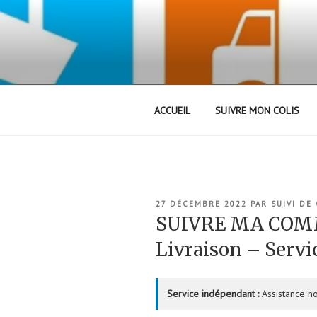
Aller
au
contenu
principal
ACCUEIL
SUIVRE MON COLIS
PUBLIÉ
27 DÉCEMBRE 2022
PAR
SUIVI DE
LE
SUIVRE MA COM
Livraison – Servic
Service indépendant :
Assistance no