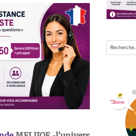
Recherche
pour
:
nde
MELIJOE -l’univers