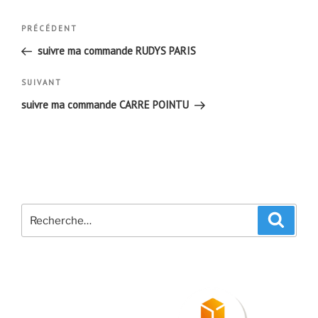
Navigation
Article
PRÉCÉDENT
de
précédent
suivre ma commande RUDYS PARIS
l’article
Article
SUIVANT
suivant
suivre ma commande CARRE POINTU
Recherche
Recher
pour
: