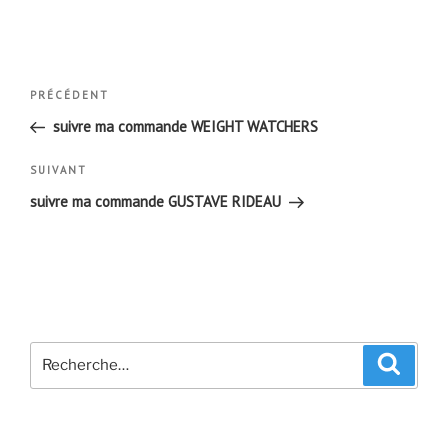
Navigation
Article
PRÉCÉDENT
de
précédent
suivre ma commande WEIGHT WATCHERS
l’article
Article
SUIVANT
suivant
suivre ma commande GUSTAVE RIDEAU
Recherche
Recher
pour
: