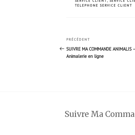
SERVICE CLIENT
,
SERVICE CLI
TELEPHONE SERVICE CLIENT
Navigation
Article
PRÉCÉDENT
de
précédent
SUIVRE MA COMMANDE ANIMALIS 
Animalerie en ligne
l’article
Suivre Ma Comm