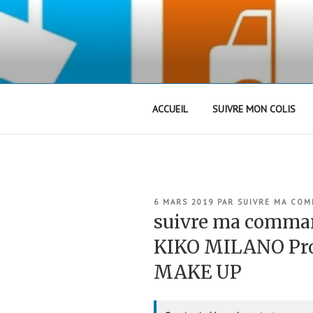
Aller
au
contenu
principal
ACCUEIL
SUIVRE MON COLIS
PUBLIÉ
6 MARS 2019
PAR
SUIVRE MA CO
LE
suivre ma comm
KIKO MILANO Pr
MAKE UP