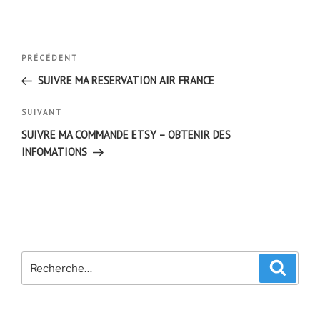
Navigation
Article
PRÉCÉDENT
de
précédent
SUIVRE MA RESERVATION AIR FRANCE
l’article
Article
SUIVANT
suivant
SUIVRE MA COMMANDE ETSY – OBTENIR DES
INFOMATIONS
Recherche
Recher
pour
: